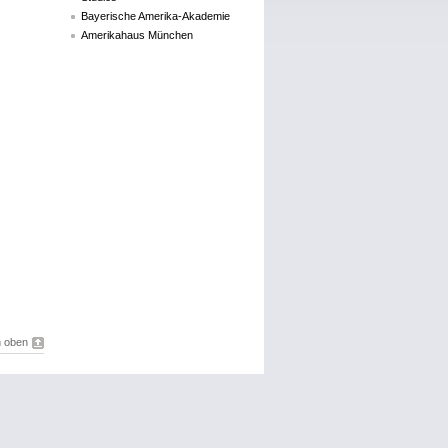
Bayerische Amerika-Akademie
Amerikahaus München
 oben