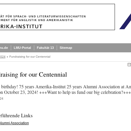
mu.de
LMU-Portal
Fakultät 13
Sitemap
2024
Fundraising for our Centennial
raising for our Centennial
ur birthday! 75 years Amerika-Institut 25 years Alumni Association at A
n October 23, 2024! +++Want to help us fund our big celebration?+++
24
rführende Links
Alumni Association