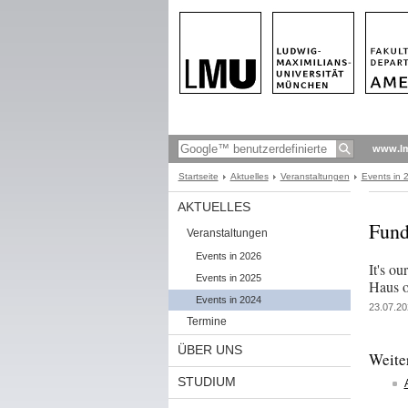
www.l
Startseite
Aktuelles
Veranstaltungen
Events in 
AKTUELLES
Fund
Veranstaltungen
Events in 2026
It's o
Events in 2025
Haus o
Events in 2024
23.07.20
Termine
ÜBER UNS
Weite
STUDIUM