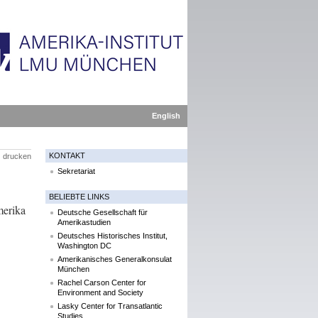
English
KONTAKT
drucken
Sekretariat
BELIEBTE LINKS
merika
Deutsche Gesellschaft für
Amerikastudien
Deutsches Historisches Institut,
Washington DC
Amerikanisches Generalkonsulat
München
Rachel Carson Center for
Environment and Society
Lasky Center for Transatlantic
Studies