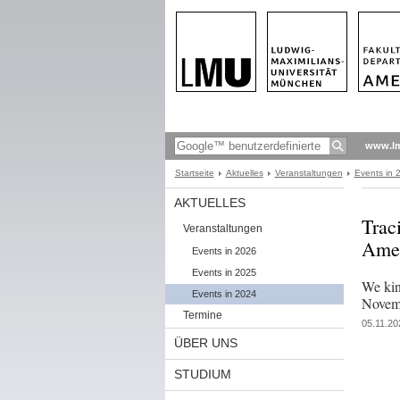
www.l
Startseite
Aktuelles
Veranstaltungen
Events in 
AKTUELLES
Trac
Veranstaltungen
Amer
Events in 2026
Events in 2025
We kin
Events in 2024
Novemb
Termine
05.11.20
ÜBER UNS
STUDIUM