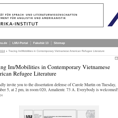
mu.de
LMU-Portal
Fakultät 13
Sitemap
2024
Tracing Im/Mobilities in Contemporary Vietnamese American Refugee Literature
ing Im/Mobilities in Contemporary Vietnamese
ican Refugee Literature
dly invite you to the dissertation defense of Carole Martin on Tuesday,
er 5, at 2 pm, in room 020, Amalientr. 73 A. Everybody is welcomed
24