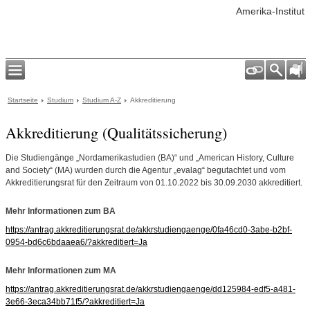
Amerika-Institut
Startseite
Studium
Studium A-Z
Akkreditierung
Akkreditierung (Qualitätssicherung)
Die Studiengänge „Nordamerikastudien (BA)“ und „American History, Culture
and Society“ (MA) wurden durch die Agentur „evalag“ begutachtet und vom
Akkreditierungsrat für den Zeitraum von 01.10.2022 bis 30.09.2030 akkreditiert.
Mehr Informationen zum BA
https://antrag.akkreditierungsrat.de/akkrstudiengaenge/0fa46cd0-3abe-b2bf-
0954-bd6c6bdaaea6/?akkreditiert=Ja
Mehr Informationen zum MA
https://antrag.akkreditierungsrat.de/akkrstudiengaenge/dd125984-edf5-a481-
3e66-3eca34bb71f5/?akkreditiert=Ja